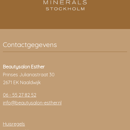
Contactgegevens
Beautysalon Esther
Prinses Julianastraat 30
2671 EK Naaldwijk
06 - 55 27 82 52
info@beautysalon-esther.nl
Huisregels