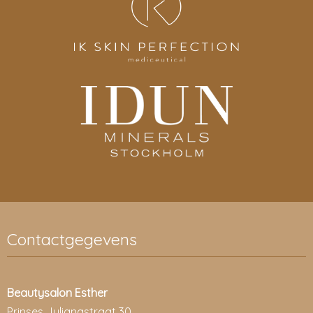
Contactgegevens
Beautysalon Esther
Prinses Julianastraat 30